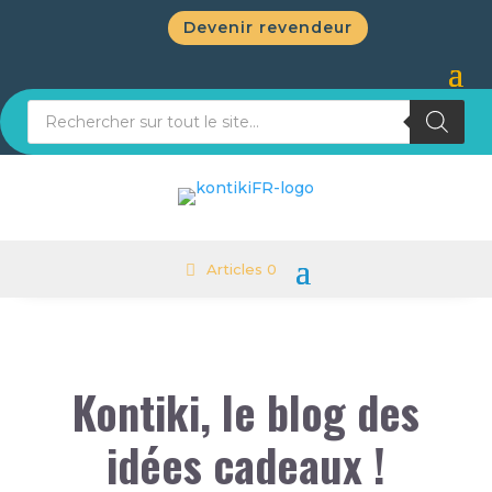
Devenir revendeur
Recherche de produits
Articles 0
Kontiki, le blog des
idées cadeaux !