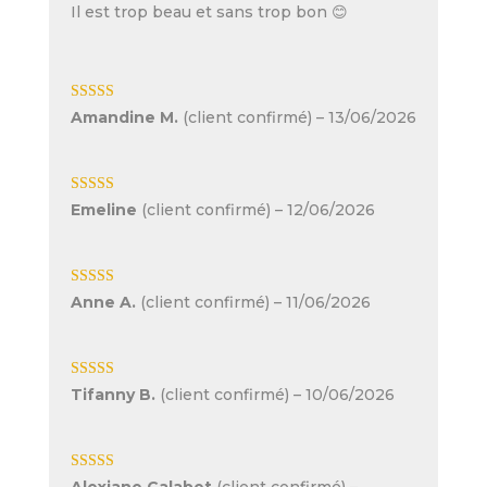
Il est trop beau et sans trop bon 😊
Note
5
sur 5
Amandine M.
(client confirmé)
–
13/06/2026
Note
5
sur 5
Emeline
(client confirmé)
–
12/06/2026
Note
5
sur 5
Anne A.
(client confirmé)
–
11/06/2026
Note
5
sur 5
Tifanny B.
(client confirmé)
–
10/06/2026
Note
5
sur 5