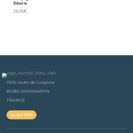
Rêverie
26,95
€
1305, route de Lozanne
69380 DOMMARTIN
FRANCE
accès PRO