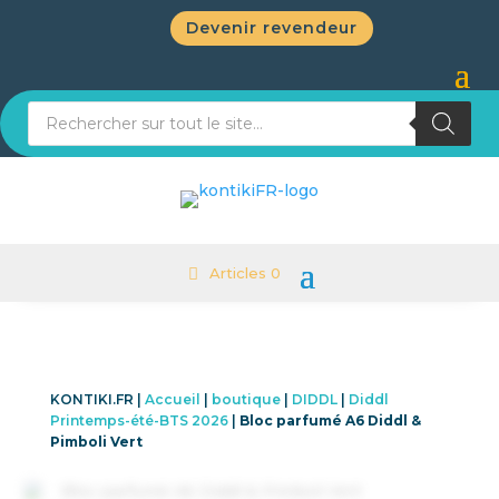
Devenir revendeur
Recherche de produits
Articles 0
KONTIKI.FR |
Accueil
|
boutique
|
DIDDL
|
Diddl
Printemps-été-BTS 2026
|
Bloc parfumé A6 Diddl &
Pimboli Vert