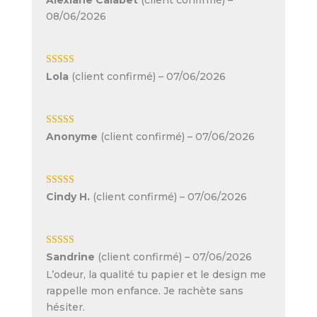
Alexiane Calabet
(client confirmé)
–
08/06/2026
Note
5
sur 5
Lola
(client confirmé)
–
07/06/2026
Note
5
sur 5
Anonyme
(client confirmé)
–
07/06/2026
Note
5
sur 5
Cindy H.
(client confirmé)
–
07/06/2026
Note
5
sur 5
Sandrine
(client confirmé)
–
07/06/2026
L’odeur, la qualité tu papier et le design me
rappelle mon enfance. Je rachète sans
hésiter.