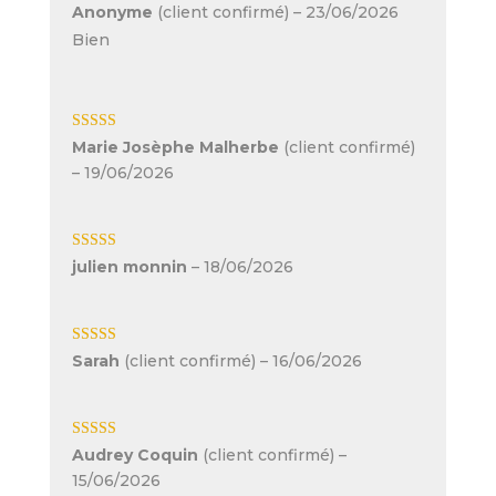
Note
5
sur 5
Anonyme
(client confirmé)
–
23/06/2026
Bien
Note
5
sur 5
Marie Josèphe Malherbe
(client confirmé)
–
19/06/2026
Note
5
sur 5
julien monnin
–
18/06/2026
Note
5
sur 5
Sarah
(client confirmé)
–
16/06/2026
Note
4
sur
Audrey Coquin
(client confirmé)
–
5
15/06/2026