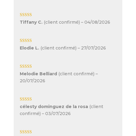
Note
5
sur 5
Tiffany C.
(client confirmé)
–
04/08/2026
Note
5
sur 5
Elodie L.
(client confirmé)
–
27/07/2026
Note
5
sur 5
Melodie Belliard
(client confirmé)
–
20/07/2026
Note
5
sur 5
célesty dominguez de la rosa
(client
confirmé)
–
03/07/2026