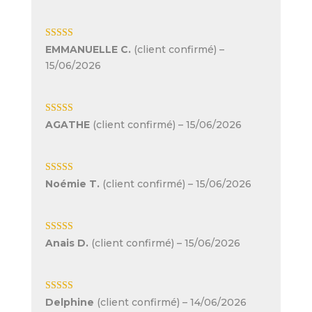
Note
5
sur 5
EMMANUELLE C.
(client confirmé)
–
15/06/2026
Note
5
sur 5
AGATHE
(client confirmé)
–
15/06/2026
Note
5
sur 5
Noémie T.
(client confirmé)
–
15/06/2026
Note
5
sur 5
Anais D.
(client confirmé)
–
15/06/2026
Note
5
sur 5
Delphine
(client confirmé)
–
14/06/2026