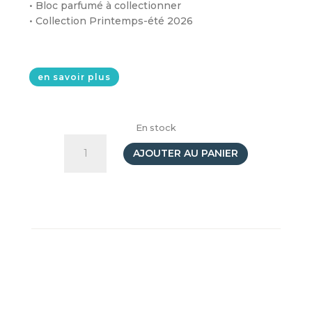
• Bloc parfumé à collectionner
• Collection Printemps-été 2026
en savoir plus
En stock
quantité
de
AJOUTER AU PANIER
Bloc
parfumé
A6
Diddl
&
Pimboli
Vert