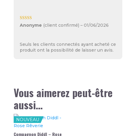
Note
5
sur 5
Anonyme
(client confirmé)
–
01/06/2026
Seuls les clients connectés ayant acheté ce
produit ont la possibilité de laisser un avis.
Vous aimerez peut-être
aussi…
NOUVEAU
Compagnon Diddl – Rose