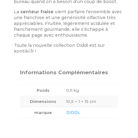
bureau quand on a besoin d’un coup de boost.
La
senteur fraise
vient parfaire l’ensemble avec
une franchise et une générosité olfactive très
appréciables. Fruitée, légèrement acidulée et
franchement gourmande, elle s’échappe à
chaque page avec enthousiasme.
Toute la nouvelle collection Diddl est sur
kontiki.fr !
Informations Complémentaires
Poids
0,11 kg
Dimensions
10,5 × 1 × 15 cm
marque
DIDDL