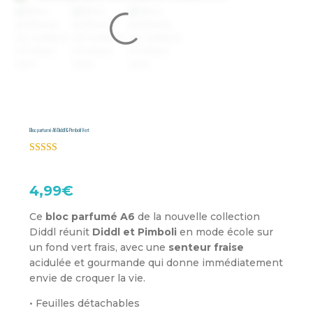
Bloc parfumé A6 Diddl & Pimboli Vert
Noté
4.92
sur 5 basé
sur
notations
4,99
€
client
Ce
bloc parfumé A6
de la nouvelle collection
Diddl réunit
Diddl et Pimboli
en mode école sur
un fond vert frais, avec une
senteur fraise
acidulée et gourmande qui donne immédiatement
envie de croquer la vie.
• Feuilles détachables