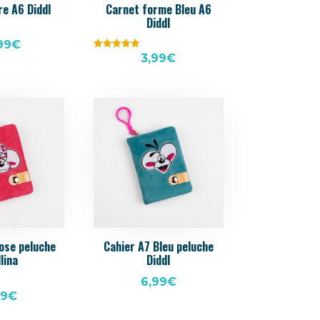
re A6 Diddl
Carnet forme Bleu A6
Diddl
99
€
Note
3,99
€
5.00
sur 5
ose peluche
Cahier A7 Bleu peluche
lina
Diddl
6,99
€
99
€