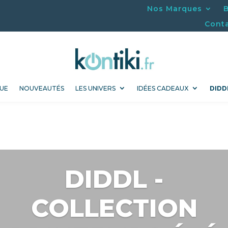
Nos Marques
Cont
UE
NOUVEAUTÉS
LES UNIVERS
IDÉES CADEAUX
DIDD
DIDDL -
COLLECTION