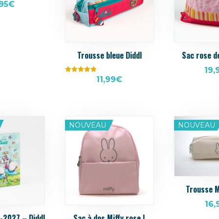
95
€
Trousse bleue Diddl
Sac rose d
19,
Note
11,99
€
5.00
sur 5
NOUVEAU
NOUVEAU
Trousse M
16,
-2027 – Diddl
Sac à dos Miffy rose I