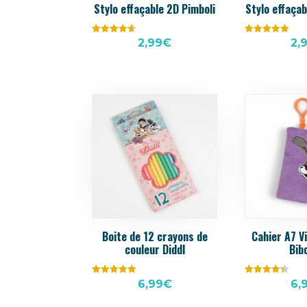
Stylo effaçable 2D Pimboli
Stylo effaçab
Note
Note
2,99
€
2,
4.60
5.00
sur 5
sur 5
Boite de 12 crayons de
Cahier A7 V
couleur Diddl
Bib
Note
Note
6,99
€
6,
5.00
4.25
sur 5
sur 5