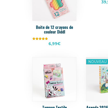
Note
39,
3.67
sur 5
Boite de 12 crayons de
couleur Diddl
Note
6,99
€
5.00
sur 5
NOUVEAU
Tampon Textile
Agenda 2026