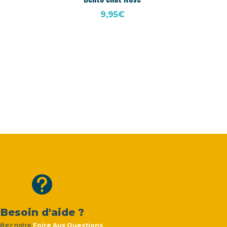
9,95
€

Besoin d'aide ?
ltez notre
Foire Aux Questions