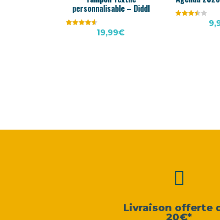
personnalisable – Diddl
Note
9,
3.47
Note
19,99
€
sur 5
4.50
sur 5

Livraison offerte 
20€*