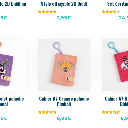
le 2D Diddlina
Stylo effaçable 2D Diddl
Set écritu
Note
Note
99
€
2,99
€
24,
5.00
3.75
sur 5
sur 5
iolet peluche
Cahier A7 Orange peluche
Cahier A7 R
ombl
Pimboli
Didd
Note
Note
99
€
6,99
€
6,
5.00
5.00
sur 5
sur 5