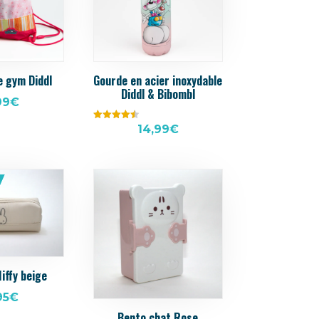
e gym Diddl
Gourde en acier inoxydable
Diddl & Bibombl
99
€
Note
14,99
€
4.50
sur 5
iffy beige
95
€
Bento chat Rose