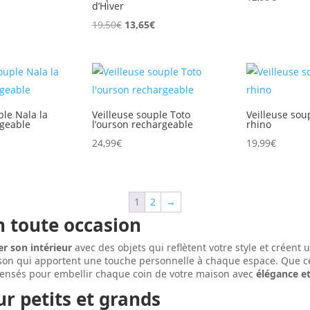
d’Hiver
Le
Le
Le
€
19,50
€
13,65
€
prix
prix
prix
actuel
initial
actuel
est :
était :
est :
.
19,25€.
19,50€.
13,65€.
ple Nala la
Veilleuse souple Toto
Veilleuse soup
rgeable
l’ourson rechargeable
rhino
24,99
€
19,99
€
1
2
→
n toute occasion
r son intérieur
avec des objets qui reflètent votre style et créen
on qui apportent une touche personnelle à chaque espace. Que ce 
s pensés pour embellir chaque coin de votre maison avec
élégance et
r petits et grands