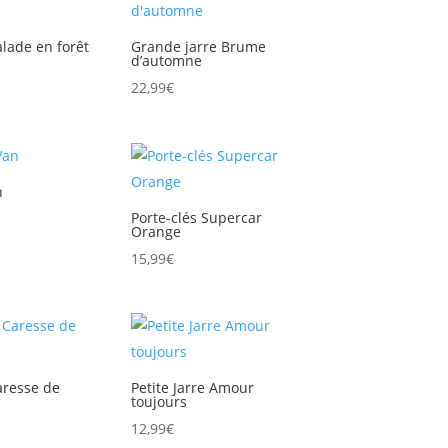
.
13,65€.
19,50€.
13,65€.
alade en forêt
Grande jarre Brume
d’automne
22,99
€
n
Porte-clés Supercar
Orange
15,99
€
Caresse de
Petite Jarre Amour
toujours
12,99
€