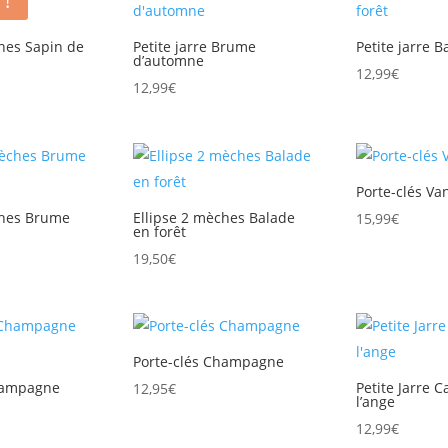
 !
.
16,09€.
22,99€.
16,09€.
19,50€
ches Sapin de
Petite jarre Brume
Petite jarre B
d’automne
12,99
€
Le
€
12,99
€
prix
actuel
est :
.
13,65€.
Porte-clés Va
ches Brume
Ellipse 2 mèches Balade
15,99
€
en forêt
19,50
€
Porte-clés Champagne
Champagne
Petite Jarre 
12,95
€
l’ange
12,99
€