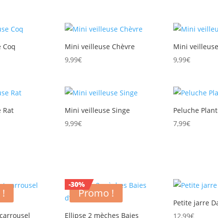
e Coq
Mini veilleuse Chèvre
Mini veilleus
9,99
€
9,99
€
e Rat
Mini veilleuse Singe
Peluche Plant
9,99
€
7,99
€
-30%
 !
Promo !
Petite jarre D
 carrousel
Ellipse 2 mèches Baies
12,99
€