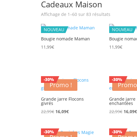
Cadeaux Maison
Trié
Affichage de 1–60 sur 83 résultats
du
plus
NOUVEAU
NOUVEAU
récent
au
Bougie nomade Maman
Bougie noma
plus
11,99
€
11,99
€
ancien
-30%
-30%
Promo !
Promo
Grande jarre Flocons
Grande jarre
givrés
enchantées
Le
Le
Le
22,99
€
16,09
€
22,99
€
16,09
prix
prix
prix
initial
actuel
initial
-30%
-30%
était :
est :
était :