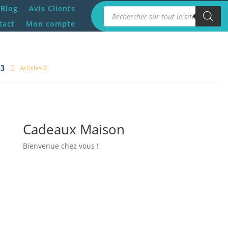
Blog
Avis Clients
Recherche de produits
tact
Mon compte
Articles 0
Cadeaux Maison
Bienvenue chez vous !