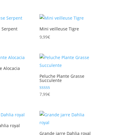
e Serpent
Mini veilleuse Tigre
9,99
€
e Alocacia
Peluche Plante Grasse
Succulente
Note
7,99
€
5.00
sur 5
ahlia royal
Grande jarre Dahlia royal