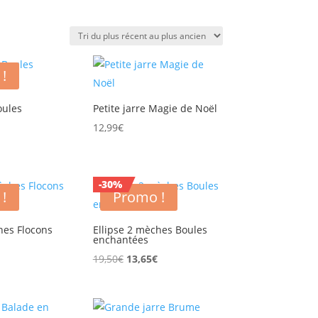
!
oules
Petite jarre Magie de Noël
12,99
€
e
rix
ctuel
-30%
st :
!
Promo !
.
,09€.
hes Flocons
Ellipse 2 mèches Boules
enchantées
Le
Le
Le
19,50
€
13,65
€
prix
prix
prix
actuel
initial
actuel
est :
était :
est :