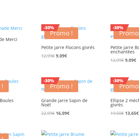
-30%
-30%
Promo !
Promo 
de Merci
Petite jarre Flocons givrés
Petite jarre B
enchantées
Le
Le
12,99
€
9,09
€
Le
L
12,99
€
9,09
€
prix
prix
prix
p
initial
actuel
initial
a
était :
est :
-30%
-30%
était :
e
 !
Promo !
Promo 
12,99€.
9,09€.
12,99€
9
 Boules
Grande jarre Sapin de
Ellipse 2 mèc
Noël
givrés
Le
Le
Le
Le
€
22,99
€
16,09
€
19,50
€
13,65
€
prix
prix
prix
prix
actuel
initial
actuel
initial
est :
était :
est :
était :