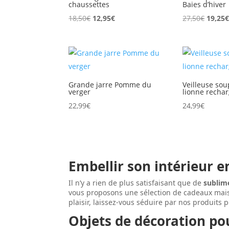
chaussettes
Baies d’hiver
Le
Le
Le
18,50
€
12,95
€
27,50
€
19,25
prix
prix
prix
initial
actuel
initial
était :
est :
était :
18,50€.
12,95€.
27,50€
Grande jarre Pomme du
Veilleuse sou
verger
lionne recha
22,99
€
24,99
€
Embellir son intérieur e
Il n’y a rien de plus satisfaisant que de
sublime
vous proposons une sélection de cadeaux mais
plaisir, laissez-vous séduire par nos produit
Objets de décoration pou