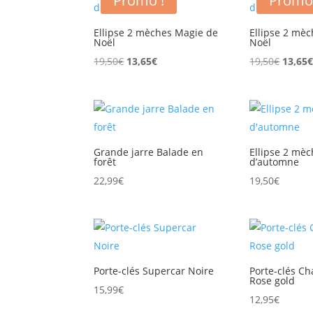
Promo !
Promo
22,99€.
16,09€.
22,99€
Ellipse 2 mèches Magie de
Ellipse 2 mè
Noël
Noël
Le
Le
Le
19,50
€
13,65
€
19,50
€
13,65
prix
prix
prix
initial
actuel
initial
était :
est :
était :
19,50€.
13,65€.
19,50€
Grande jarre Balade en
Ellipse 2 mè
forêt
d’automne
22,99
€
19,50
€
Porte-clés Supercar Noire
Porte-clés 
Rose gold
15,99
€
12,95
€