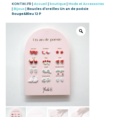
KONTIKI.FR |
Accueil
|
boutique
|
Mode et Accessoires
|
Bijoux
|
Boucles d’oreilles Un an de poésie
Rouge&Bleu 12 P