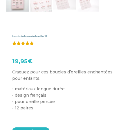
Boucles d’oreilles Un an de poésie Rouge&Bleu 12 P
Noté
5.00
sur 5
basé sur
19,95
€
notation
client
Craquez pour ces boucles d’oreilles enchantées
pour enfants.
• matériaux longue durée
• design français
• pour oreille percée
• 12 paires