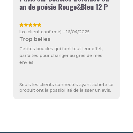
an de poésie Rouge&Bleu 12 P
Note
5
sur
Lo
(client confirmé)
–
16/04/2025
5
Trop belles
Petites boucles qui font tout leur effet,
parfaites pour changer au grès de mes
envies
Seuls les clients connectés ayant acheté ce
produit ont la possibilité de laisser un avis.