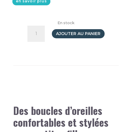
en savoir plus
En stock
quantité
de
AJOUTER AU PANIER
Boucles
d'oreilles
Un
an
de
poésie
Rouge&Bleu
12
P
Des boucles d’oreilles
confortables et stylées