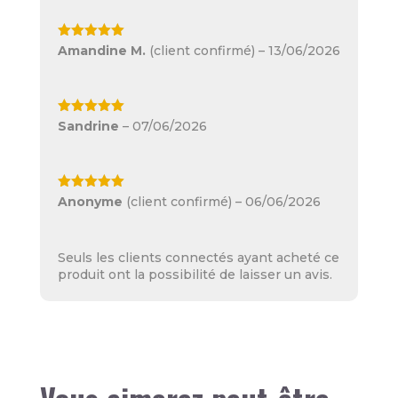
Note
5
sur
Amandine M.
(client confirmé)
–
13/06/2026
5
Note
5
sur
Sandrine
–
07/06/2026
5
Note
5
sur
Anonyme
(client confirmé)
–
06/06/2026
5
Seuls les clients connectés ayant acheté ce
produit ont la possibilité de laisser un avis.