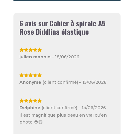
6 avis sur
Cahier à spirale A5
Rose Diddlina élastique
Note
5
sur
julien monnin
–
18/06/2026
5
Note
5
sur
Anonyme
(client confirmé)
–
15/06/2026
5
Note
5
sur
Delphine
(client confirmé)
–
14/06/2026
5
Il est magnifique plus beau en vrai qu’en
photo 😍😍