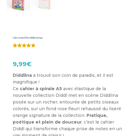
Cahier à spirale A5 Rose Diddlina élastique
Noté
5.00
sur 5
basé sur
9,99
€
notations
client
Diddlina
a trouvé son coin de paradis, et il est
magnifique !
Ce
cahier à spirale A5
avec élastique de la
nouvelle collection Diddl met en scène Diddlina
posée sur un rocher, entourée de petits oiseaux
colorés, sur un fond rose fleuri rehaussé du liseré
orange signature de la collection.
Pratique,
poétique et plein de douceur
, c’est le cahier
Diddl qui transforme chaque prise de notes en un
vrai moment de plaisir !