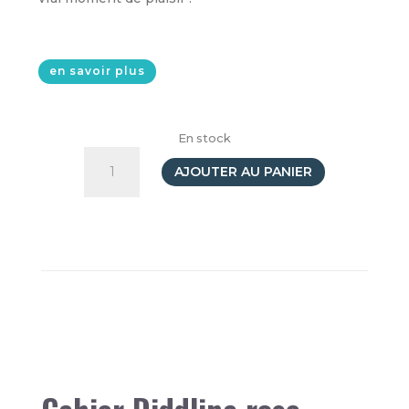
en savoir plus
En stock
quantité
de
AJOUTER AU PANIER
Cahier
à
spirale
A5
Rose
Diddlina
élastique