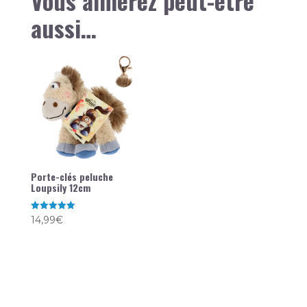
Vous aimerez peut-être
aussi…
Porte-clés peluche
Loupsily 12cm
Note
14,99
€
5.00
sur 5