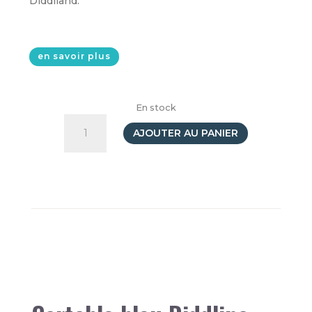
Diddlland.
en savoir plus
En stock
quantité
de
AJOUTER AU PANIER
Cartable
bleu
-
Diddl