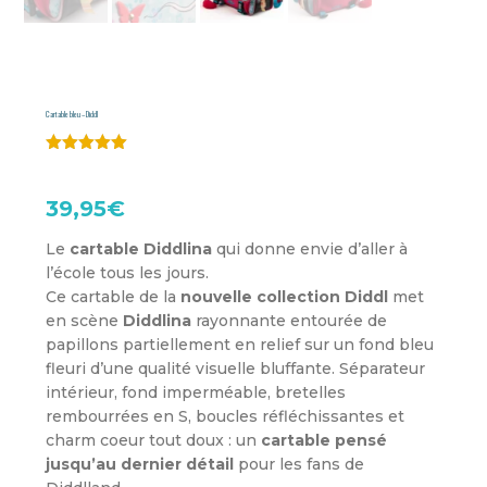
Cartable bleu – Diddl
Noté
5.00
sur 5
basé sur
39,95
€
notation
client
Le
cartable Diddlina
qui donne envie d’aller à
l’école tous les jours.
Ce cartable de la
nouvelle collection Diddl
met
en scène
Diddlina
rayonnante entourée de
papillons partiellement en relief sur un fond bleu
fleuri d’une qualité visuelle bluffante. Séparateur
intérieur, fond imperméable, bretelles
rembourrées en S, boucles réfléchissantes et
charm coeur tout doux : un
cartable pensé
jusqu’au dernier détail
pour les fans de