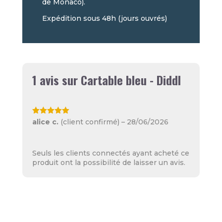
de Monaco).
Expédition sous 48h (jours ouvrés)
1 avis sur
Cartable bleu - Diddl
Note
5
sur
alice c.
(client confirmé)
–
28/06/2026
5
Seuls les clients connectés ayant acheté ce
produit ont la possibilité de laisser un avis.