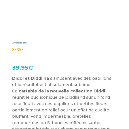
Cartable Rose – Diddl
Noté
3.67
sur
5 basé
39,95
€
sur
notations
client
Diddl et Diddlina
s’amusent avec des papillons
et le résultat est absolument sublime.
Ce
cartable de la nouvelle collection Diddl
réunit le duo iconique de Diddlland sur un fond
rose fleuri avec des papillons et petites fleurs
partiellement en relief pour un effet de qualité
bluffant. Fond imperméable, bretelles
rembourrées en S, boucles réfléchissantes,