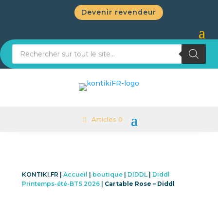
Devenir revendeur
Recherche de produits
Articles 0
KONTIKI.FR |
Accueil
|
boutique
|
DIDDL
|
Diddl
Printemps-été-BTS 2026
|
Cartable Rose – Diddl