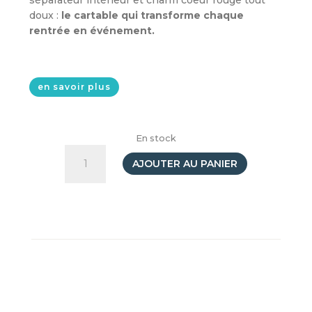
séparateur intérieur et charm coeur rouge tout
doux :
le cartable qui transforme chaque
rentrée en événement.
en savoir plus
En stock
quantité
de
AJOUTER AU PANIER
Cartable
Rose
-
Diddl