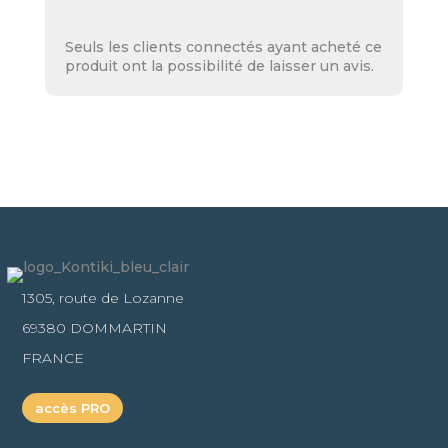
5
Seuls les clients connectés ayant acheté ce
produit ont la possibilité de laisser un avis.
1305, route de Lozanne
69380 DOMMARTIN
FRANCE
accès PRO