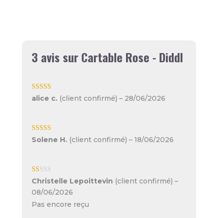
3 avis sur
Cartable Rose - Diddl
Note
5
sur 5
alice c.
(client confirmé)
–
28/06/2026
Note
5
sur 5
Solene H.
(client confirmé)
–
18/06/2026
N
Christelle Lepoittevin
(client confirmé)
–
ot
08/06/2026
e
1
Pas encore reçu
su
r