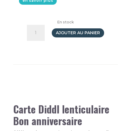
en savoir plus
En stock
quantité
de
AJOUTER AU PANIER
Carte
3D
Diddl
-
Bon
anniversaire!
Carte Diddl lenticulaire
Bon anniversaire