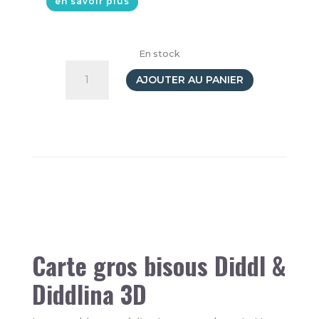
en savoir plus
En stock
quantité
de
AJOUTER AU PANIER
Carte
3D
Diddl
-
Gros
bisous!
Carte gros bisous Diddl &
Diddlina 3D