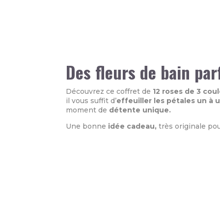
Des fleurs de bain pa
Découvrez ce coffret de
12 roses de 3 cou
il vous suffit d’
effeuiller les pétales un à 
moment de
détente unique.
Une bonne
idée cadeau,
très originale po
Informations Complémentaires
Poids
0,102 kg
Dimensions
10 × 4 × 13 cm