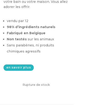
votre bain ou votre maison. Vous allez
était :
est :
adorer les offrir.
11,95€.
5,97€.
vendu par 12
98% d’ingrédients naturels
Fabriqué en Belgique
Non testés
sur les animaux
Sans parabènes, ni produits
chimiques agressifs
en savoir plus
Rupture de stock