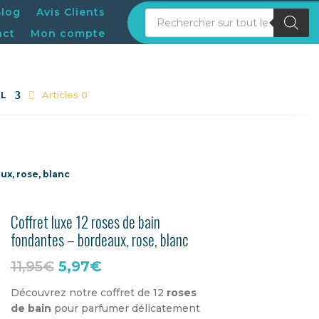
Blog
Avis Clients
Recherche de produits
act
Mon compte
Articles 0
DL
ux, rose, blanc
Coffret luxe 12 roses de bain
fondantes – bordeaux, rose, blanc
Le
Le
11,95
€
5,97
€
prix
prix
Découvrez notre coffret de 12
roses
de bain
pour parfumer délicatement
initial
actuel