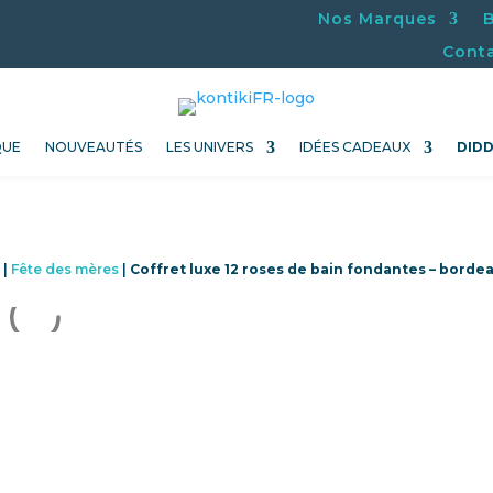
Nos Marques
Cont
QUE
NOUVEAUTÉS
LES UNIVERS
IDÉES CADEAUX
DID
x
|
Fête des mères
|
Coffret luxe 12 roses de bain fondantes – bordea
Promo !