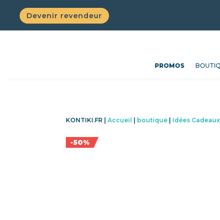
Devenir revendeur
PROMOS
BOUTI
KONTIKI.FR |
Accueil
|
boutique
|
Idées Cadeau
-50%