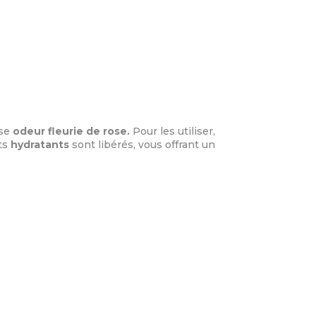
use
odeur fleurie de rose.
Pour les utiliser,
nts
hydratants
sont libérés, vous offrant un
LIVRAISON
Les articles commandés en
France ne peuvent être
expédiés qu'aux personnes de
18 ans et plus ayant une adresse
en France, y compris en Corse (à