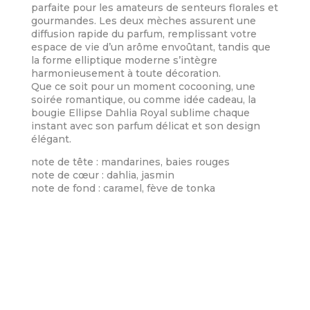
parfaite pour les amateurs de senteurs florales et
gourmandes. Les deux mèches assurent une
diffusion rapide du parfum, remplissant votre
espace de vie d’un arôme envoûtant, tandis que
la forme elliptique moderne s’intègre
harmonieusement à toute décoration.
Que ce soit pour un moment cocooning, une
soirée romantique, ou comme idée cadeau, la
bougie Ellipse Dahlia Royal sublime chaque
instant avec son parfum délicat et son design
élégant.
note de tête : mandarines, baies rouges
note de cœur : dahlia, jasmin
note de fond : caramel, fève de tonka
Informations Complémentaires
Poids
0,69 kg
Dimensions
10,2 × 6,9 × 9,8 cm