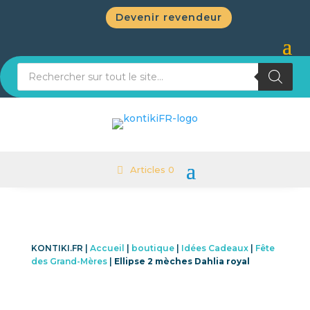
Devenir revendeur
Recherche de produits
Articles 0
KONTIKI.FR |
Accueil
|
boutique
|
Idées Cadeaux
|
Fête
des Grand-Mères
|
Ellipse 2 mèches Dahlia royal