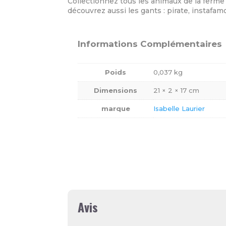
Collectionnez tous les animaux de la ferme 
découvrez aussi les gants : pirate, instafam
Informations Complémentaires
Poids
0,037 kg
Dimensions
21 × 2 × 17 cm
marque
Isabelle Laurier
Avis