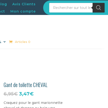
Blog
Avis Clients
Recherche de produits
act
Mon compte
Articles 0
L
Gant de toilette CHEVAL
Le
Le
6,95
€
3,47
€
prix
prix
Craquez pour le gant marionnette
cheval et donnez au bain une