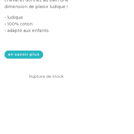
initial
actuel
dimension de plaisir ludique !
était :
est :
• ludique
6,95€.
3,47€.
• 100% coton
• adapté aux enfants
en savoir plus
Rupture de stock