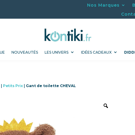
Nos Marques
Cont
UE
NOUVEAUTÉS
LES UNIVERS
IDÉES CADEAUX
DIDD
x
|
Petits Prix
|
Gant de toilette CHEVAL
Promo !