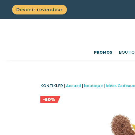
Devenir revendeur
PROMOS
BOUTIQ
KONTIKI.FR |
Accueil
|
boutique
|
Idées Cadeau
-50%