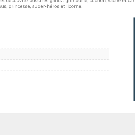
et découvrez aussi les gants : grenouille, cochon, vache et can
ous, princesse, super-héros et licorne.