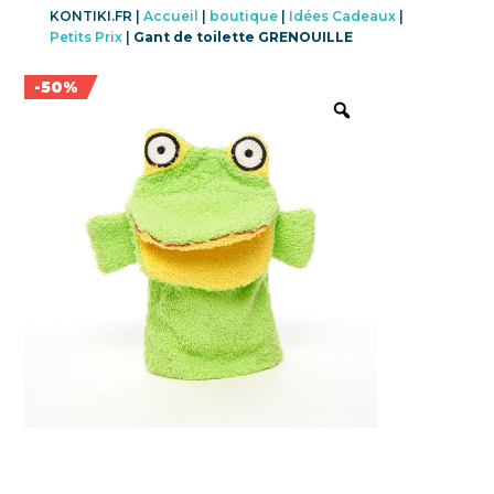
KONTIKI.FR |
Accueil
|
boutique
|
Idées Cadeaux
|
Petits Prix
|
Gant de toilette GRENOUILLE
Promo !
-50%