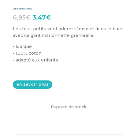
Gant de toilette GRENOUILLE
Le
Le
6,95
€
3,47
€
prix
prix
Les tout-petits vont adorer s’amuser dans le bain
avec ce gant marionnette grenouille.
initial
actuel
était :
est :
• ludique
• 100% coton
6,95€.
3,47€.
• adapté aux enfants
en savoir plus
Rupture de stock