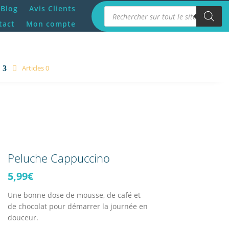
Blog
Avis Clients
Recherche de produits
tact
Mon compte
Articles 0
Peluche Cappuccino
5,99
€
Une bonne dose de mousse, de café et
de chocolat pour démarrer la journée en
douceur.