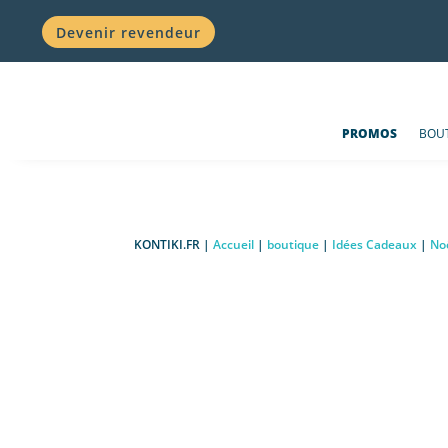
Devenir revendeur
PROMOS
BOU
KONTIKI.FR |
Accueil
|
boutique
|
Idées Cadeaux
|
No