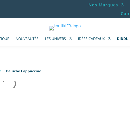
Nos Marques
Con
TIQUE
NOUVEAUTÉS
LES UNIVERS
IDÉES CADEAUX
DIDDL
ël
|
Peluche Cappuccino