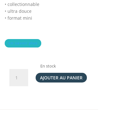
• collectionnable
• ultra douce
• format mini
en savoir plus
En stock
quantité
de
AJOUTER AU PANIER
Peluche
Cappuccino