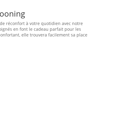
cooning
de réconfort à votre quotidien avec notre
ignés en font le cadeau parfait pour les
onfortant, elle trouvera facilement sa place
LIVRAISON
Les articles commandés en France
ne peuvent être expédiés qu'aux
personnes de 18 ans et plus ayant
une adresse en France, y compris
en Corse (à l'exception des DOM-
TOM et de Monaco).
Expédition sous 48h (jours ouvrés)