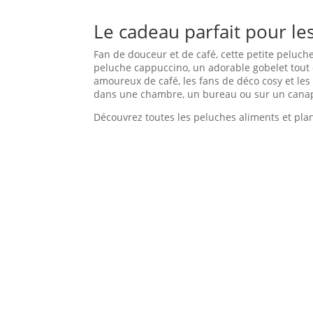
Le cadeau parfait pour le
Fan de douceur et de café, cette petite peluch
peluche cappuccino, un adorable gobelet tout d
amoureux de café, les fans de déco cosy et les
dans une chambre, un bureau ou sur un cana
Découvrez toutes les peluches aliments et plant
Informations Complémentaires
Poids
0,05 kg
Dimensions
9 × 5 × 12 cm
Thème
Food
marque
KeelEco