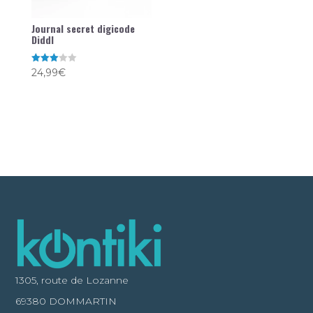
Journal secret digicode
Diddl
Note
24,99
€
3.00
sur 5
1305, route de Lozanne
69380 DOMMARTIN