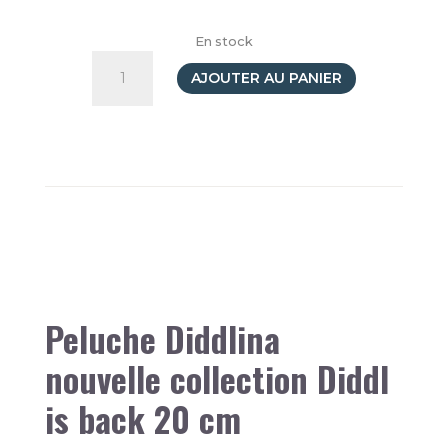
En stock
quantité
de
AJOUTER AU PANIER
Peluche
Diddlina
en
robe
orange
20cm
Peluche Diddlina
nouvelle collection Diddl
is back 20 cm