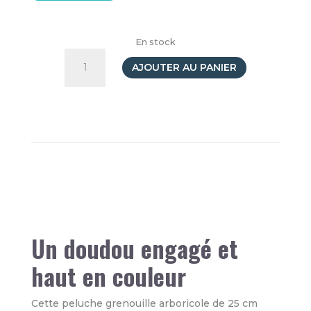
En stock
quantité
de
AJOUTER AU PANIER
Peluche
Grenouille
arboricole
15cm
Un doudou engagé et
haut en couleur
Cette peluche grenouille arboricole de 25 cm