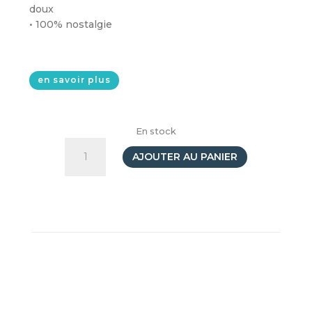
doux
• 100% nostalgie
en savoir plus
En stock
quantité
de
AJOUTER AU PANIER
Peluche
Loupsily
17cm