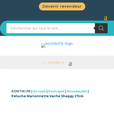
Devenir revendeur
Recherche de produits
Articles 0
KONTIKI.FR |
Accueil
|
boutique
|
Nouveautés
|
Peluche Marionnette Vache Shaggy 27cm