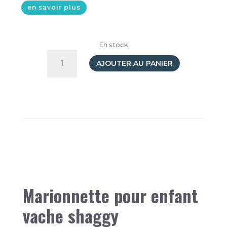
en savoir plus
En stock
quantité
de
AJOUTER AU PANIER
Peluche
Marionnette
Vache
Shaggy
27cm
Marionnette pour enfant
vache shaggy