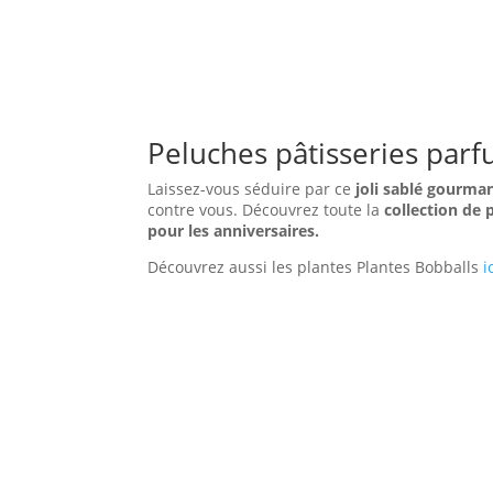
Peluches pâtisseries par
Laissez-vous séduire par ce
joli sablé gourma
contre vous. Découvrez toute la
collection de 
pour les anniversaires.
Découvrez aussi les plantes Plantes Bobballs
i
Informations Complémentaires
Poids
0,051 kg
Dimensions
8 × 5 × 8 cm
marque
KeelToys