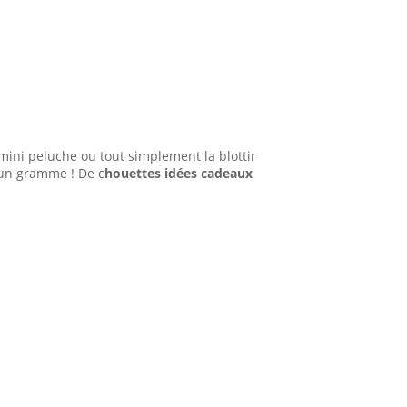
mini peluche ou tout simplement la blottir
 un gramme ! De c
houettes idées cadeaux
LIVRAISON
Les articles commandés en France
ne peuvent être expédiés qu'aux
personnes de 18 ans et plus ayant
une adresse en France, y compris
en Corse (à l'exception des DOM-
TOM et de Monaco).