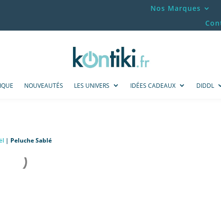
Nos Marques
Con
IQUE
NOUVEAUTÉS
LES UNIVERS
IDÉES CADEAUX
DIDDL
ël
|
Peluche Sablé