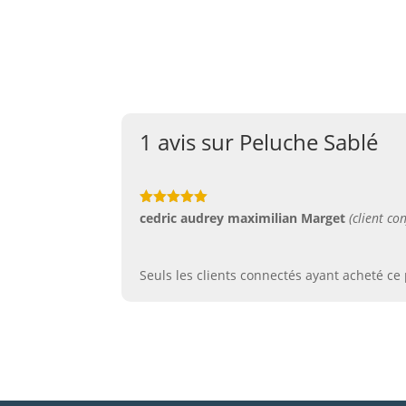
Thème
Food
1 avis sur
Peluche Sablé
Note
5
sur
cedric audrey maximilian Marget
(client co
5
Seuls les clients connectés ayant acheté ce p