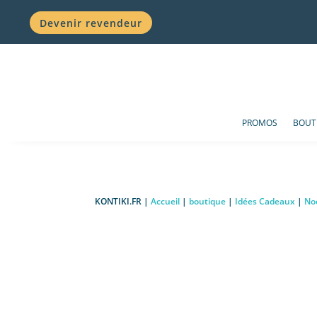
Devenir revendeur
PROMOS
BOUT
KONTIKI.FR |
Accueil
|
boutique
|
Idées Cadeaux
|
No