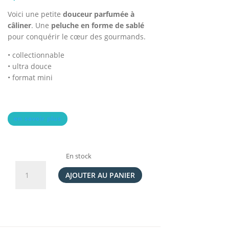
client
Voici une petite
douceur parfumée à
câliner
. Une
peluche en forme de sablé
pour conquérir le cœur des gourmands.
• collectionnable
• ultra douce
• format mini
en savoir plus
En stock
quantité
de
AJOUTER AU PANIER
Peluche
Sablé