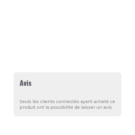
Les articles commandés en France ne
peuvent être expédiés qu'aux
personnes de 18 ans et plus ayant
une adresse en France, y compris en
Corse (à l'exception des DOM-TOM et
de Monaco).
Expédition sous 48h (jours ouvrés)
Avis
Seuls les clients connectés ayant acheté ce
produit ont la possibilité de laisser un avis.