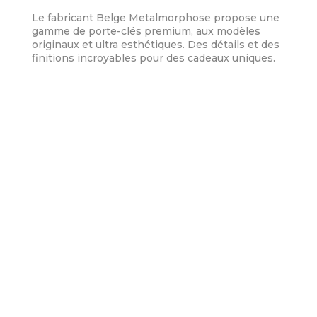
Le fabricant Belge Metalmorphose propose une
gamme de porte-clés premium, aux modèles
originaux et ultra esthétiques. Des détails et des
finitions incroyables pour des cadeaux uniques.
Informations Complémentaires
Poids
0,04 kg
Dimensions
8 × 8 × 4 cm
marque
Metalmorphose
Sexe
Femme
,
Homme
,
Mixte
LIVRAISON