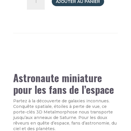
de
AJOUTER AU PANIER
Porte-
clés
Astronaute
et
planète
Saturne
Astronaute miniature
pour les fans de l’espace
Partez à la découverte de galaxies inconnues.
Conquête spatiale, étoiles à perte de vue, ce
porte-clés 3D Metalmorphose nous transporte
jusqu’aux anneaux de Saturne. Pour les doux
rêveurs en quête d’espace, fans d’astronomie, du
ciel et des planètes.