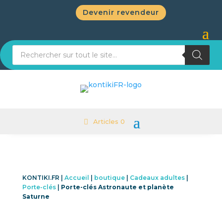
Devenir revendeur
Recherche de produits
Articles 0
KONTIKI.FR |
Accueil
|
boutique
|
Cadeaux adultes
|
Porte-clés
|
Porte-clés Astronaute et planète
Saturne