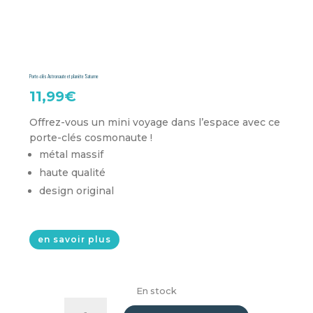
Porte-clés Astronaute et planète Saturne
11,99
€
Offrez-vous un mini voyage dans l’espace avec ce
porte-clés cosmonaute !
métal massif
haute qualité
design original
en savoir plus
En stock
quantité