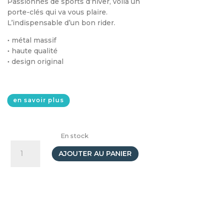
Passionnés de sports d’hiver, voilà un
porte-clés qui va vous plaire.
L’indispensable d’un bon rider.
• métal massif
• haute qualité
• design original
en savoir plus
En stock
quantité
de
AJOUTER AU PANIER
Porte-
clés
Masque
de
ski
&