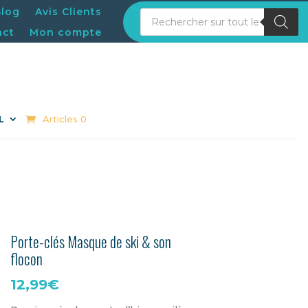
Blog
Avis Clients
Recherche de produits
act
Mon compte
Articles 0
L
Porte-clés Masque de ski & son
flocon
12,99
€