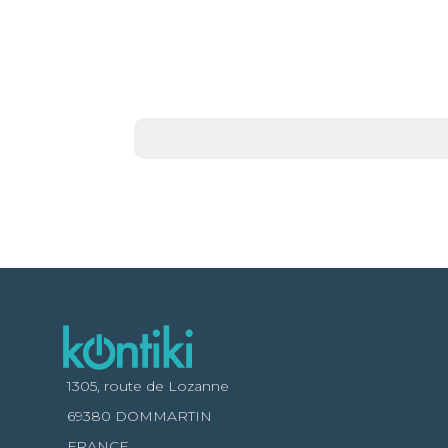
1305, route de Lozanne
69380 DOMMARTIN
FRANCE