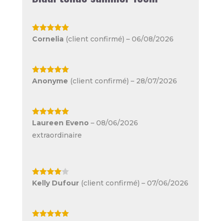
Note
5
sur
Cornelia
(client confirmé)
–
06/08/2026
5
Note
5
sur
Anonyme
(client confirmé)
–
28/07/2026
5
Note
5
sur
Laureen Eveno
–
08/06/2026
5
extraordinaire
Note
4
Kelly Dufour
(client confirmé)
–
07/06/2026
sur 5