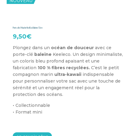
NOUVEAU
Porte-clés Peluche KeelEco Baleine 12cm
9,50
€
Plongez dans un
océan de douceur
avec ce
porte-clé
baleine
Keeleco. Un design minimaliste,
un coloris bleu profond apaisant et une
fabrication
100 % fibres recyclées.
C’est le petit
compagnon marin
ultra-kawaii
indispensable
pour personnaliser votre sac avec une touche de
sérénité et un engagement réel pour la
protection des océans.
• Collectionnable
• Format mini