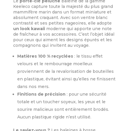
Le
porte-clé peluche
baleine de la gamme
Keeleco capture toute la majesté du plus grand
mammifère marin dans un format miniature et
absolument craquant. Avec son ventre blanc
contrasté et ses petites nageoires, elle adopte
un look kawaii
moderne qui apporte une note
de fraîcheur à vos accessoires. C’est l’objet idéal
pour ceux qui aiment les designs épurés et les
compagnons qui invitent au voyage.
Matières 100 % recyclées
: le tissu effet
velours et le rembourrage moelleux
proviennent de la revalorisation de bouteilles
en plastique, évitant ainsi qu’elles ne finissent
dans nos mers.
Finitions de précision
: pour une sécurité
totale et un toucher soyeux, les yeux et le
sourire malicieux sont entièrement brodés.
Aucun plastique rigide n’est utilisé.
Le saviez-vous ?
Les baleines à bosse