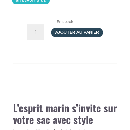
en savoir plus
En stock
quantité
de
AJOUTER AU PANIER
Porte-
clés
Peluche
KeelEco
Baleine
12cm
L’esprit marin s’invite sur
votre sac avec style