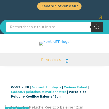
Devenir revendeur
Recherche de produits
Articles 0
KONTIKI.FR |
Accueil
|
boutique
|
Cadeau Enfant
|
Cadeaux peluches et marionnettes
|
Porte-clés
Peluche KeelEco Baleine 12cm