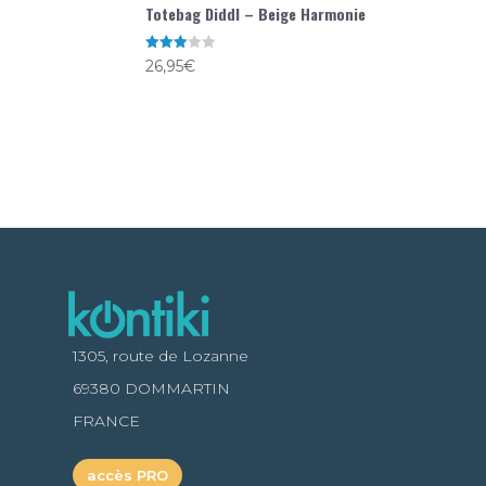
Totebag Diddl – Beige Harmonie
Note
26,95
€
3.00
sur 5
1305, route de Lozanne
69380 DOMMARTIN
FRANCE
accès PRO