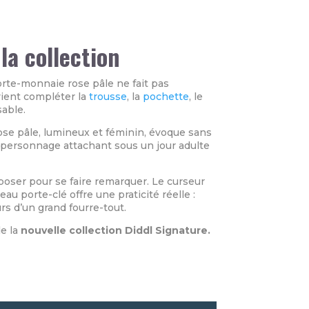
la collection
rte-monnaie rose pâle ne fait pas
vient compléter la
trousse
, la
pochette
, le
able.
s rose pâle, lumineux et féminin, évoque sans
ce personnage attachant sous un jour adulte
mposer pour se faire remarquer. Le curseur
au porte-clé offre une praticité réelle :
rs d’un grand fourre-tout.
de la
nouvelle collection Diddl Signature.