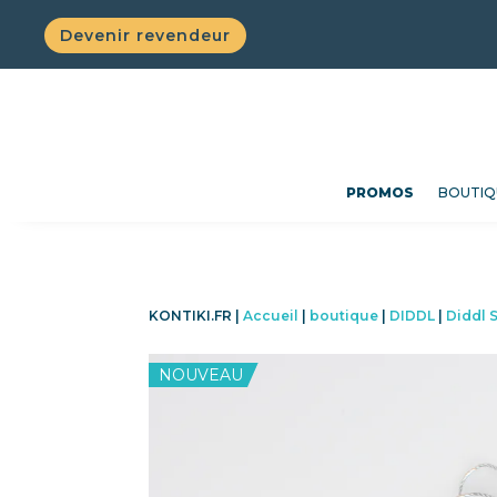
Devenir revendeur
PROMOS
BOUTIQ
KONTIKI.FR |
Accueil
|
boutique
|
DIDDL
|
Diddl 
NOUVEAU