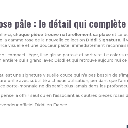
se pâle : le détail qui complète 
lle-ci,
chaque pièce trouve naturellement sa place
et ce po
e la gamme rose de la nouvelle collection
Diddl Signature,
il 
ce visuelle et une douceur pastel immédiatement reconnaiss
n : compact, léger, il se glisse partout et sort vite. Le colori
n entière qui a grandi avec Diddl et qui retrouve aujourd’hui 
cat, est une signature visuelle douce qui n’a pas besoin de s’i
e brille avec subtilité à chaque utilisation, pendant que l’anne
 ce porte-monnaie ne disparaît plus jamais dans les profondeu
 pensé, à offrir seul ou en l’associant aux autres pièces roses 
revendeur officiel Diddl en France.