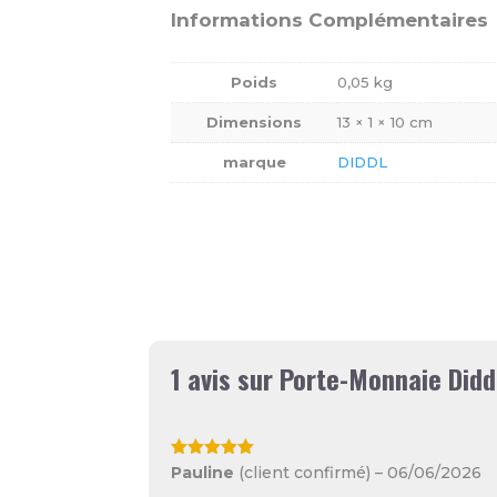
Informations Complémentaires
Poids
0,05 kg
Dimensions
13 × 1 × 10 cm
marque
DIDDL
1 avis sur
Porte-Monnaie Didd
Note
5
sur
Pauline
(client confirmé)
–
06/06/2026
5