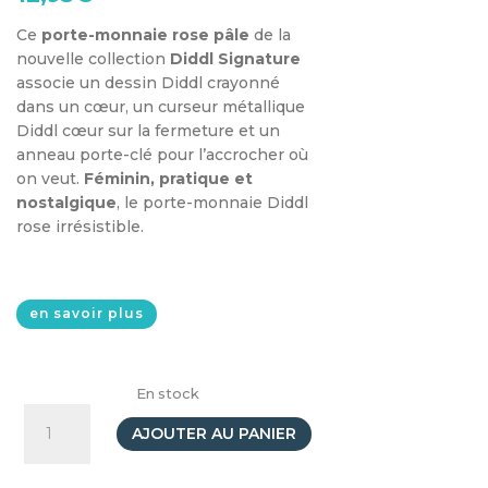
client
Ce
porte-monnaie rose pâle
de la
nouvelle collection
Diddl Signature
associe un dessin Diddl crayonné
dans un cœur, un curseur métallique
Diddl cœur sur la fermeture et un
anneau porte-clé pour l’accrocher où
on veut.
Féminin, pratique et
nostalgique
, le porte-monnaie Diddl
rose irrésistible.
en savoir plus
En stock
quantité
de
AJOUTER AU PANIER
Porte-
Monnaie