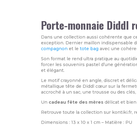
Porte-monnaie Diddl ro
Dans une collection aussi cohérente que ce
exception. Dernier maillon indispensable d
compagnon
et le
tote bag
avec une cohéren
Son format le rend ultra pratique au quotidie
forcer les souvenirs pastel d’une génératio
et élégant.
Le motif crayonné en angle, discret et déli
métallique tête de Diddl cœur sur la fermetur
accroché à un sac, une trousse ou des clés,
Un
cadeau fête des mères
délicat et bien
Retrouve toute la collection sur kontiki.fr, 
Dimensions : 13 x 10 x 1 cm – Matière : PU