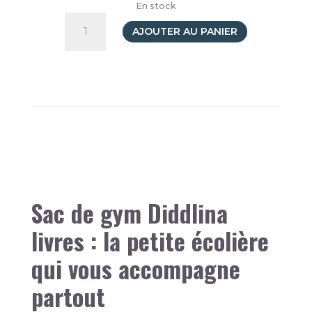
En stock
quantité
de
AJOUTER AU PANIER
Sac
rose
de
gym
Diddl
Sac de gym Diddlina
livres : la petite écolière
qui vous accompagne
partout