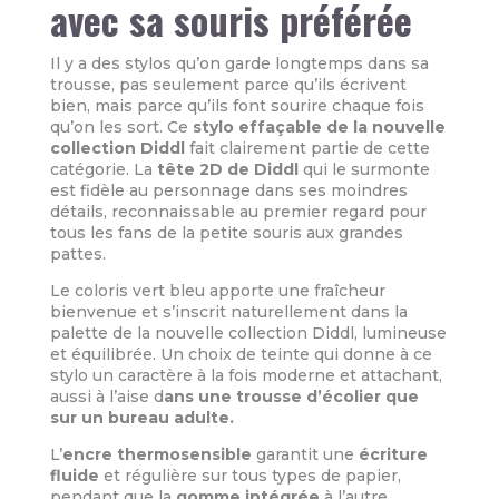
avec sa souris préférée
Il y a des stylos qu’on garde longtemps dans sa
trousse, pas seulement parce qu’ils écrivent
bien, mais parce qu’ils font sourire chaque fois
qu’on les sort. Ce
stylo effaçable de la nouvelle
collection Diddl
fait clairement partie de cette
catégorie. La
tête 2D de Diddl
qui le surmonte
est fidèle au personnage dans ses moindres
détails, reconnaissable au premier regard pour
tous les fans de la petite souris aux grandes
pattes.
Le coloris vert bleu apporte une fraîcheur
bienvenue et s’inscrit naturellement dans la
palette de la nouvelle collection Diddl, lumineuse
et équilibrée. Un choix de teinte qui donne à ce
stylo un caractère à la fois moderne et attachant,
aussi à l’aise d
ans une trousse d’écolier que
sur un bureau adulte.
L’
encre thermosensible
garantit une
écriture
fluide
et régulière sur tous types de papier,
pendant que la
gomme intégrée
à l’autre