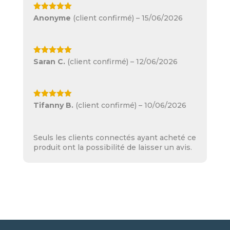
Note
5
sur
Anonyme
(client confirmé)
–
15/06/2026
5
Note
5
sur
Saran C.
(client confirmé)
–
12/06/2026
5
Note
5
sur
Tifanny B.
(client confirmé)
–
10/06/2026
5
Seuls les clients connectés ayant acheté ce
produit ont la possibilité de laisser un avis.