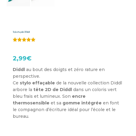
Stylo effaçable 2D Diddl
Noté
5.00
sur 5
basé sur
2,99
€
notations
client
Diddl
au bout des doigts et zéro rature en
perspective.
Ce
stylo effaçable
de la nouvelle collection Diddl
arbore la
tête 2D de Diddl
dans un coloris vert
bleu frais et lumineux. Son
encre
thermosensible
et sa
gomme intégrée
en font
le compagnon d’écriture idéal pour l’école et le
bureau.