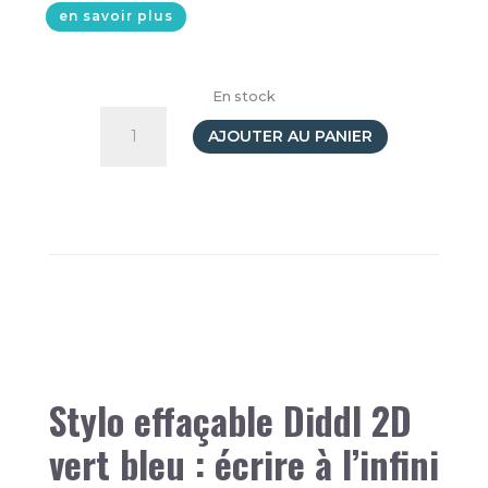
en savoir plus
En stock
quantité
de
AJOUTER AU PANIER
Stylo
effaçable
2D
Diddl
Stylo effaçable Diddl 2D
vert bleu : écrire à l’infini