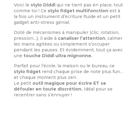
Voici le
stylo Diddl
qui ne tient pas en place, tout
comme toi ! Ce
stylo fidget multifonction
est à
la fois un instrument d’écriture fluide et un petit
gadget anti-stress génial.
Doté de mécanismes à manipuler (clic, rotation,
pression…), il aide à
canaliser l’attention
, calmer
les mains agitées ou simplement s’occuper
pendant les pauses. Et évidemment, tout ça avec
une
touche Diddl ultra mignonne.
Parfait pour l’école, la maison ou le bureau, ce
stylo fidget
rend chaque prise de note plus fun…
et chaque moment plus zen.
Le petit
outil magique pour écrire ET se
défouler en toute discrétion.
Idéal pour se
recentrer sans s’ennuyer !
Informations Complémentaires
Poids
0,02 kg