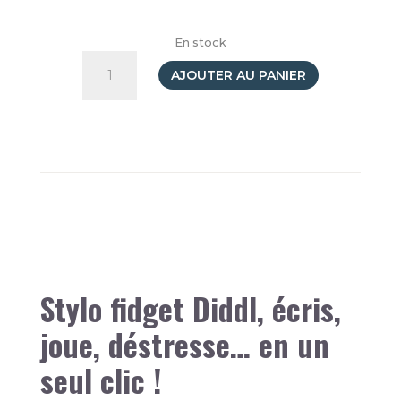
En stock
quantité
de
AJOUTER AU PANIER
Stylo
fidget
Pimboli
Stylo fidget Diddl, écris,
joue, déstresse… en un
seul clic !