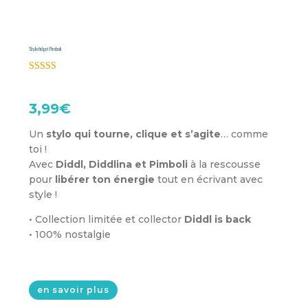
Stylo fidget Pimboli
Noté
5.00
sur 5 basé
sur
notation
3,99
€
client
Un
stylo qui tourne, clique et s’agite
… comme
toi !
Avec
Diddl, Diddlina et Pimboli
à la rescousse
pour
libérer ton énergie
tout en écrivant avec
style !
• Collection limitée et collector
Diddl is back
• 100% nostalgie
en savoir plus