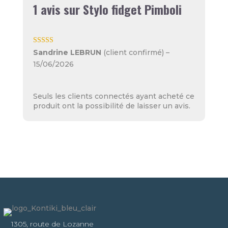
1 avis sur
Stylo fidget Pimboli
Note
5
sur 5
Sandrine LEBRUN
(client confirmé)
–
15/06/2026
Seuls les clients connectés ayant acheté ce
produit ont la possibilité de laisser un avis.
1305, route de Lozanne