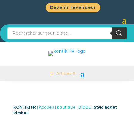
Devenir revendeur
Recherche de produits
Articles 0
KONTIKI.FR |
Accueil
|
boutique
|
DIDDL
|
Stylo fidget
Pimboli