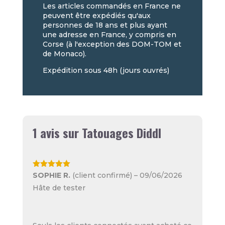
Les articles commandés en France ne
peuvent être expédiés qu'aux
personnes de 18 ans et plus ayant
une adresse en France, y compris en
Corse (à l'exception des DOM-TOM et
de Monaco).
Expédition sous 48h (jours ouvrés)
1 avis sur
Tatouages Diddl
Note
5
sur
SOPHIE R.
(client confirmé)
–
09/06/2026
5
Hâte de tester