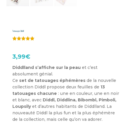
Tatouages Diddl
Noté
5.00
sur 5
basé sur
3,99
€
notation
client
Diddlland s’affiche sur la peau
et c’est
absolument génial.
Ce
set de tatouages éphémères
de la nouvelle
collection Diddl propose deux feuilles de
13
tatouages chacune
: une en couleur, une en noir
et blanc, avec
Diddl, Diddlina, Bibombl, Pimboli,
Loupsily
et d’autres habitants de Diddlland. La
nouveauté Diddl la plus fun et la plus éphémère
de la collection, mais celle qu’on va adorer.