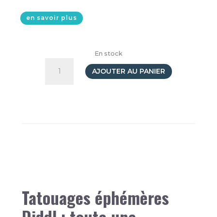
en savoir plus
En stock
quantité
de
AJOUTER AU PANIER
Tatouages
Diddl
Tatouages éphémères
Diddl : toute une