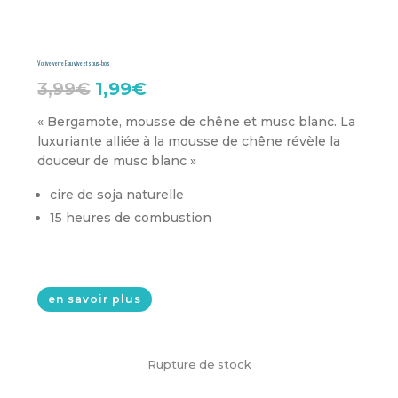
Votive verre Eau vive et sous-bois
Le
Le
3,99
€
1,99
€
prix
prix
« Bergamote, mousse de chêne et musc blanc. La
luxuriante alliée à la mousse de chêne révèle la
initial
actuel
douceur de musc blanc »
était :
est :
cire de soja naturelle
3,99€.
1,99€.
15 heures de combustion
en savoir plus
Rupture de stock