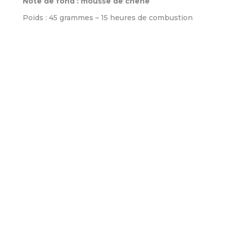
Note de fond : mousse de chêne
Poids : 45 grammes – 15 heures de combustion
Informations Complémentaires
Poids
0,149 kg
Dimensions
5,2 × 5,2 × 6 cm
marque
Heart & Home
Sexe
Femme
,
Homme
,
Mixte
LIVRAISON
Les articles commandés en France ne
peuvent être expédiés qu'aux