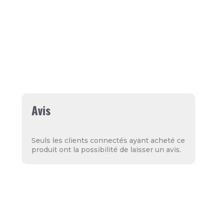
personnes de 18 ans et plus ayant
une adresse en France, y compris en
Corse (à l'exception des DOM-TOM et
de Monaco).
Expédition sous 48h (jours ouvrés)
Avis
Seuls les clients connectés ayant acheté ce
produit ont la possibilité de laisser un avis.