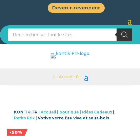
Devenir revendeur
Recherche de produits
Articles 0
KONTIKI.FR |
Accueil
|
boutique
|
Idées Cadeaux
|
Petits Prix
|
Votive verre Eau vive et sous-bois
Promo !
-50%