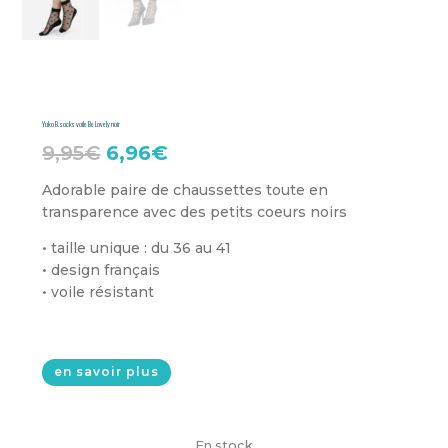
Yuko B. socks voile Be Lovely noir
Le
Le
9,95
€
6,96
€
prix
prix
Adorable paire de chaussettes toute en
transparence avec des petits coeurs noirs
initial
actuel
était :
est :
• taille unique : du 36 au 41
• design français
9,95€.
6,96€.
• voile résistant
en savoir plus
En stock