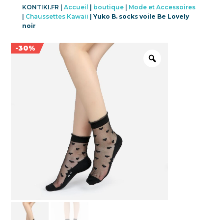
KONTIKI.FR |
Accueil
|
boutique
|
Mode et Accessoires
|
Chaussettes Kawaii
|
Yuko B. socks voile Be Lovely
noir
Promo !
-30%