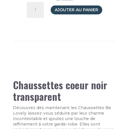
quantité
de
AJOUTER AU PANIER
Yuko
B.
socks
voile
Be
Lovely
noir
Chaussettes coeur noir
transparent
Découvrez dès maintenant les Chaussettes Be
Lovely laissez-vous séduire par leur charme
incontestable et ajoutez une touche de
raffinement à votre garde-robe. Elles sont