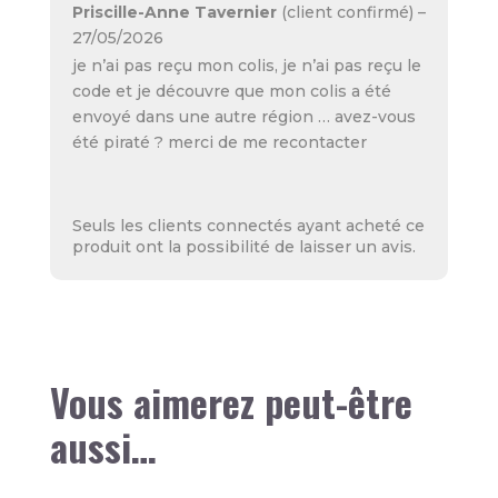
N
Priscille-Anne Tavernier
(client confirmé)
–
ot
27/05/2026
e
1
je n’ai pas reçu mon colis, je n’ai pas reçu le
s
ur
code et je découvre que mon colis a été
5
envoyé dans une autre région … avez-vous
été piraté ? merci de me recontacter
Seuls les clients connectés ayant acheté ce
produit ont la possibilité de laisser un avis.
Vous aimerez peut-être
aussi…