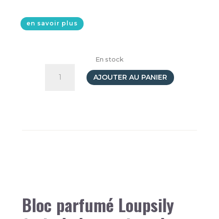
en savoir plus
En stock
quantité
de
AJOUTER AU PANIER
Bloc
parfumé
A6
Loupsily
Bleu
Bloc parfumé Loupsily