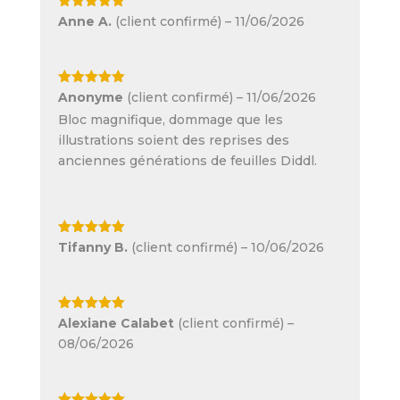
Note
5
sur
Anne A.
(client confirmé)
–
11/06/2026
5
Note
5
sur
Anonyme
(client confirmé)
–
11/06/2026
5
Bloc magnifique, dommage que les
illustrations soient des reprises des
anciennes générations de feuilles Diddl.
Note
5
sur
Tifanny B.
(client confirmé)
–
10/06/2026
5
Note
5
sur
Alexiane Calabet
(client confirmé)
–
5
08/06/2026