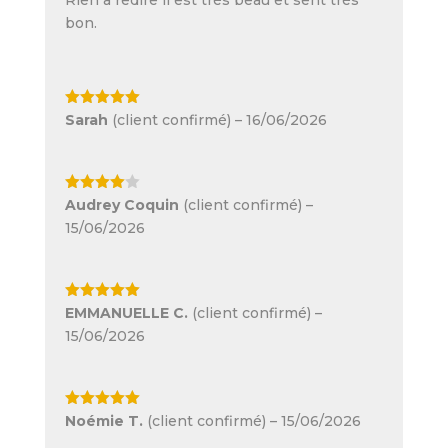
bon.
Note
5
sur
Sarah
(client confirmé)
–
16/06/2026
5
Note
4
Audrey Coquin
(client confirmé)
–
sur 5
15/06/2026
Note
5
sur
EMMANUELLE C.
(client confirmé)
–
5
15/06/2026
Note
5
sur
Noémie T.
(client confirmé)
–
15/06/2026
5