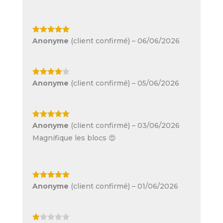
Note
5
sur
Anonyme
(client confirmé)
–
06/06/2026
5
Note
4
Anonyme
(client confirmé)
–
05/06/2026
sur 5
Note
5
sur
Anonyme
(client confirmé)
–
03/06/2026
5
Magnifique les blocs 😍
Note
5
sur
Anonyme
(client confirmé)
–
01/06/2026
5