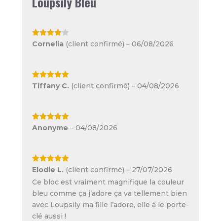
Loupsily Bleu
Note
4
Cornelia
(client confirmé)
–
06/08/2026
sur 5
Note
5
sur
Tiffany C.
(client confirmé)
–
04/08/2026
5
Note
5
sur
Anonyme
–
04/08/2026
5
Note
5
sur
Elodie L.
(client confirmé)
–
27/07/2026
5
Ce bloc est vraiment magnifique la couleur
bleu comme ça j’adore ça va tellement bien
avec Loupsily ma fille l’adore, elle à le porte-
clé aussi !