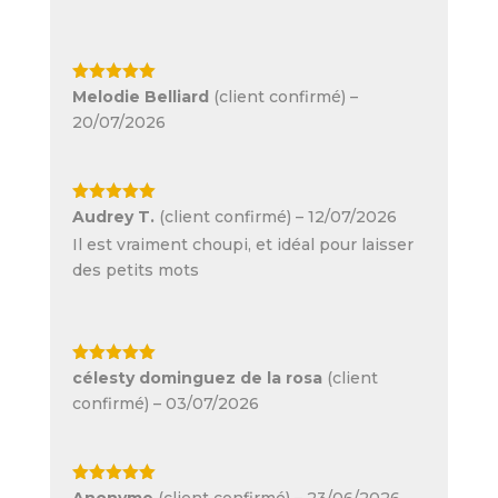
Note
5
sur
Melodie Belliard
(client confirmé)
–
5
20/07/2026
Note
5
sur
Audrey T.
(client confirmé)
–
12/07/2026
5
Il est vraiment choupi, et idéal pour laisser
des petits mots
Note
5
sur
célesty dominguez de la rosa
(client
5
confirmé)
–
03/07/2026
Note
5
sur
Anonyme
(client confirmé)
–
23/06/2026