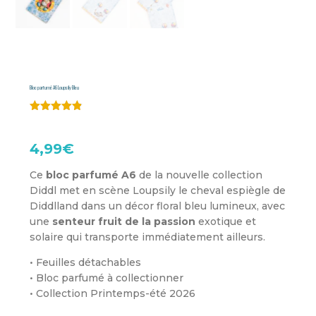
Bloc parfumé A6 Loupsily Bleu
Noté
4.79
sur 5
basé sur
4,99
€
notations
client
Ce
bloc parfumé A6
de la nouvelle collection
Diddl met en scène Loupsily le cheval espiègle de
Diddlland dans un décor floral bleu lumineux, avec
une
senteur fruit de la passion
exotique et
solaire qui transporte immédiatement ailleurs.
• Feuilles détachables
• Bloc parfumé à collectionner
• Collection Printemps-été 2026