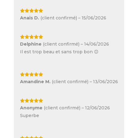
Note
5
sur
Anais D.
(client confirmé)
–
15/06/2026
5
Note
5
sur
Delphine
(client confirmé)
–
14/06/2026
5
Il est trop beau et sans trop bon 😊
Note
5
sur
Amandine M.
(client confirmé)
–
13/06/2026
5
Note
5
sur
Anonyme
(client confirmé)
–
12/06/2026
5
Superbe