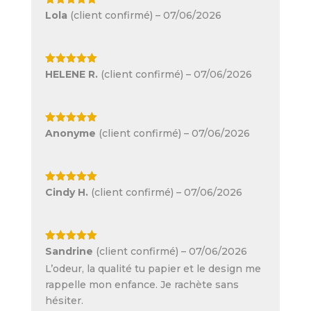
Note
5
sur
Lola
(client confirmé)
–
07/06/2026
5
Note
5
sur
HELENE R.
(client confirmé)
–
07/06/2026
5
Note
5
sur
Anonyme
(client confirmé)
–
07/06/2026
5
Note
5
sur
Cindy H.
(client confirmé)
–
07/06/2026
5
Note
5
sur
Sandrine
(client confirmé)
–
07/06/2026
5
L’odeur, la qualité tu papier et le design me
rappelle mon enfance. Je rachète sans
hésiter.