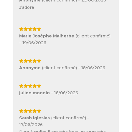
5
J’adore
Note
5
sur
Marie Josèphe Malherbe
(client confirmé)
5
–
19/06/2026
Note
5
sur
Anonyme
(client confirmé)
–
18/06/2026
5
Note
5
sur
julien monnin
–
18/06/2026
5
Note
5
sur
Sarah Iglesias
(client confirmé)
–
5
17/06/2026
Rien à redire il est très beau et sent très