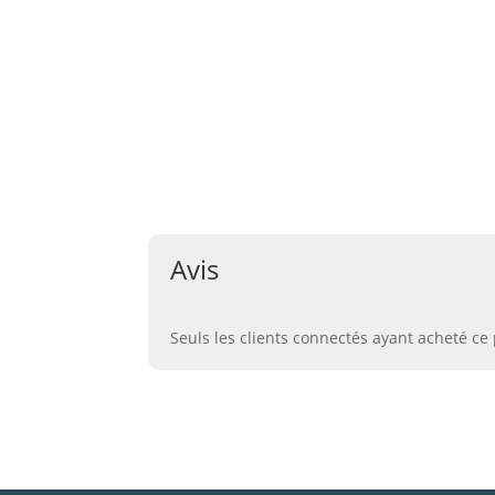
Poids
0,63 kg
Dimensions
10,2 × 6,9 × 9,8 cm
marque
Heart & Home
Avis
Seuls les clients connectés ayant acheté ce p