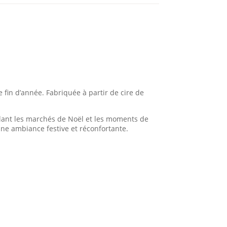
de
Noël
 fin d’année. Fabriquée à partir de cire de
elant les marchés de Noël et les moments de
une ambiance festive et réconfortante.
LIVRAISON
Les articles commandés en France