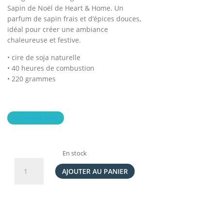
Sapin de Noël de Heart & Home. Un
initial
actuel
parfum de sapin frais et d’épices douces,
était :
est :
idéal pour créer une ambiance
19,50€.
13,65€.
chaleureuse et festive.
• cire de soja naturelle
• 40 heures de combustion
• 220 grammes
en savoir plus
En stock
quantité
de
AJOUTER AU PANIER
Ellipse
2
mèches
Sapin