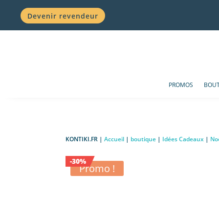
Devenir revendeur
PROMOS
BOUT
KONTIKI.FR |
Accueil
|
boutique
|
Idées Cadeaux
|
No
-30%
Promo !