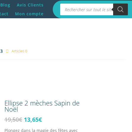
Blog
Avis Clients
Recherche de produits
tact
Mon compte
Articles 0
Ellipse 2 mèches Sapin de
Noël
Le
Le
19,50
€
13,65
€
prix
prix
Plongez dans la magie des fêtes avec