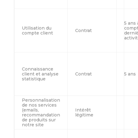
5 ans 
Utilisation du
compt
Contrat
compte client
derni
activi
Connaissance
client et analyse
Contrat
5 ans
statistique
Personnalisation
de nos services
(emails,
Intérêt
recommandation
légitime
de produits sur
notre site