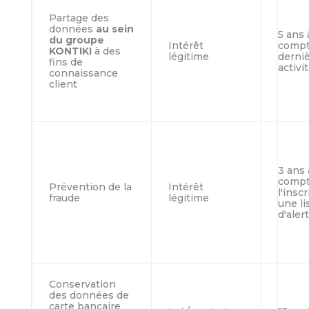
Partage des
données
au sein
5 ans 
du groupe
Intérêt
compt
KONTIKI
à des
légitime
derni
fins de
activi
connaissance
client
3 ans 
compt
Prévention de la
Intérêt
l'insc
fraude
légitime
une li
d'aler
Conservation
des données de
carte bancaire