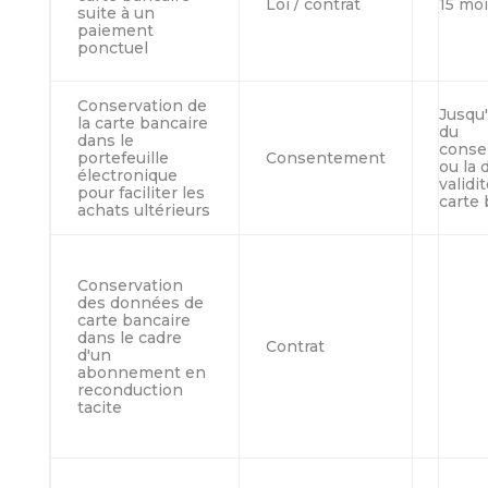
Loi / contrat
15 mo
suite à un
paiement
ponctuel
Conservation de
Jusqu'
la carte bancaire
du
dans le
conse
portefeuille
Consentement
ou la 
électronique
validit
pour faciliter les
carte 
achats ultérieurs
Conservation
des données de
carte bancaire
dans le cadre
Contrat
d'un
abonnement en
reconduction
tacite