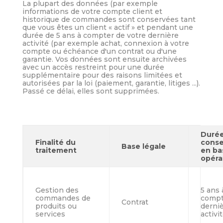
La plupart des données (par exemple
informations de votre compte client et
historique de commandes sont conservées tant
que vous êtes un client « actif » et pendant une
durée de 5 ans à compter de votre dernière
activité (par exemple achat, connexion à votre
compte ou échéance d'un contrat ou d'une
garantie. Vos données sont ensuite archivées
avec un accès restreint pour une durée
supplémentaire pour des raisons limitées et
autorisées par la loi (paiement, garantie, litiges ...).
Passé ce délai, elles sont supprimées.
Durée
Finalité du
conse
Base légale
traitement
en ba
opéra
Gestion des
5 ans 
commandes de
compt
Contrat
produits ou
derni
services
activi