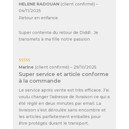
Note
5
sur 5
HELENE RADOUAN
(client confirmé)
–
04/11/2025
Retour en enfance
Super contente du retour de Diddl . Je
transmets à ma fille notre passion
Note
5
sur 5
Marine
(client confirmé)
–
29/10/2025
Super service et article conforme
à la commande
Le service après vente est très efficace. J’ai
voulu changer l’adresse de livraison ce qui a
été réglé en deux minutes par email. La
livraison s’est déroulée sans encombre et
les articles parfaitement emballés pour
être protégés durant le transport.