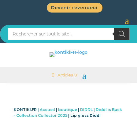
Devenir revendeur
Recherche de produits
Articles 0
KONTIKI.FR |
Accueil
|
boutique
|
DIDDL
|
Diddl is Back
- Collection Collector 2025
|
Lip gloss Diddl