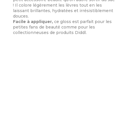
! Il colore légèrement les lèvres tout en les
laissant brillantes, hydratées et irrésistiblement
douces.
Facile à appliquer,
ce gloss est parfait pour les
petites fans de beauté comme pour les
collectionneuses de produits Diddl.
Informations Complémentaires
Poids
0,034 kg
Dimensions
8,5 × 2,5 × 17 cm
marque
DIDDL
LIVRAISON