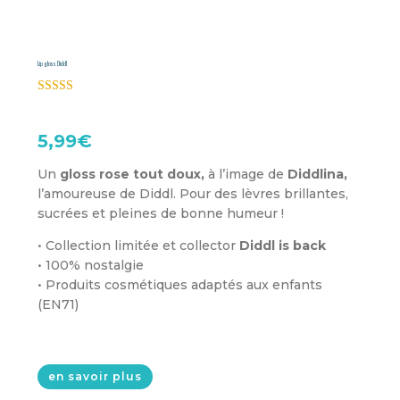
Lip gloss Diddl
Noté
5.00
sur 5 basé
sur
notations
5,99
€
client
Un
gloss rose tout doux,
à l’image de
Diddlina,
l’amoureuse de Diddl. Pour des lèvres brillantes,
sucrées et pleines de bonne humeur !
• Collection limitée et collector
Diddl is back
• 100% nostalgie
• Produits cosmétiques adaptés aux enfants
(EN71)
en savoir plus