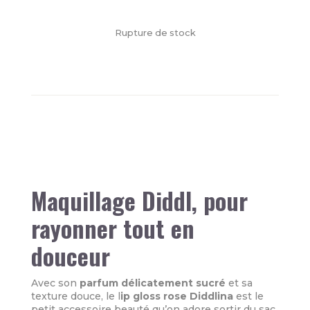
Rupture de stock
Maquillage Diddl, pour
rayonner tout en
douceur
Avec son
parfum délicatement sucré
et sa
texture douce, le l
ip gloss rose Diddlina
est le
petit accessoire beauté qu’on adore sortir du sac