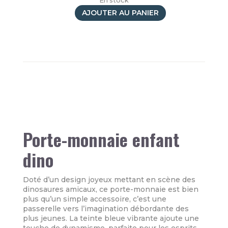
En stock
AJOUTER AU PANIER
quantité
de
Porte-
monnaie
Carlie
Dinos
Porte-monnaie enfant
dino
Doté d’un design joyeux mettant en scène des
dinosaures amicaux, ce porte-monnaie est bien
plus qu’un simple accessoire, c’est une
passerelle vers l’imagination débordante des
plus jeunes. La teinte bleue vibrante ajoute une