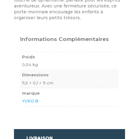
touche de dynamisme, parfaite pour les esprits
aventureux. Avec une fermeture sécurisée, ce
porte-monnaie encourage les enfants à
organiser leurs petits trésors,
Informations Complémentaires
Poids
0,04 kg
Dimensions
11,5 × 0,1 × 9 cm
marque
YUKO.B
LIVRAISON