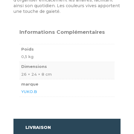
d’organiser efficacement les affaires, facilitant
ainsi son quotidien. Les couleurs vives apportent
une touche de gaieté.
Informations Complémentaires
Poids
0,5 kg
Dimensions
26 × 24 × 8 cm
marque
YUKO.B
LIVRAISON