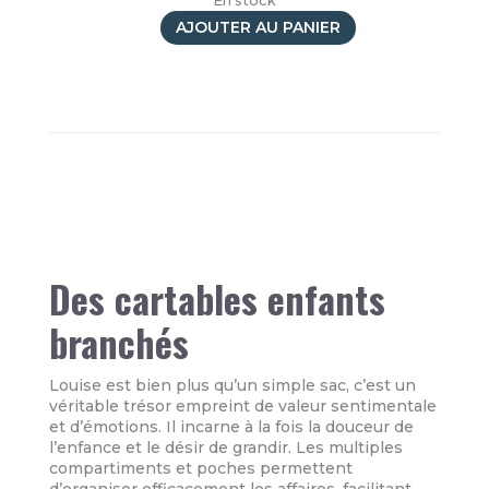
En stock
AJOUTER AU PANIER
quantité
de
Sac
à
dos
Cartable
Rose
&
Bleu
Des cartables enfants
branchés
Louise est bien plus qu’un simple sac, c’est un
véritable trésor empreint de valeur sentimentale
et d’émotions. Il incarne à la fois la douceur de
l’enfance et le désir de grandir. Les multiples
compartiments et poches permettent