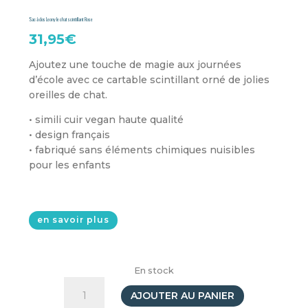
Sac à dos Leony le chat scintillant Rose
31,95
€
Ajoutez une touche de magie aux journées
d’école avec ce cartable scintillant orné de jolies
oreilles de chat.
• simili cuir vegan haute qualité
• design français
• fabriqué sans éléments chimiques nuisibles
pour les enfants
en savoir plus
En stock
quantité
de
AJOUTER AU PANIER