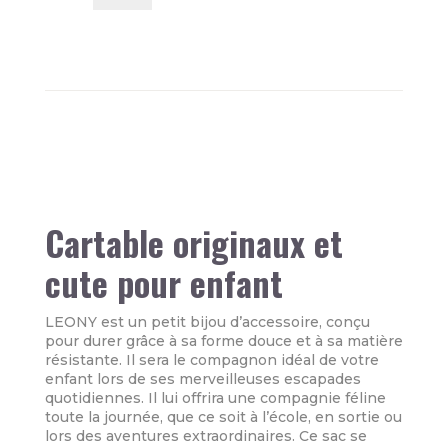
Sac
à
dos
Leony
le
chat
scintillant
Rose
Cartable originaux et
cute pour enfant
LEONY est un petit bijou d’accessoire, conçu
pour durer grâce à sa forme douce et à sa matière
résistante. Il sera le compagnon idéal de votre
enfant lors de ses merveilleuses escapades
quotidiennes. Il lui offrira une compagnie féline
toute la journée, que ce soit à l’école, en sortie ou
lors des aventures extraordinaires. Ce sac se