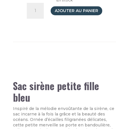
En stock
quantité
de
AJOUTER AU PANIER
Sac
bandoulière
Asnee
la
sirène
Bleue
Sac sirène petite fille
bleu
Inspiré de la mélodie envoûtante de la sirène, ce
sac incarne à la fois la grâce et la beauté des
océans. Ornée d’écailles filigranées délicates,
cette petite merveille se porte en bandoulière,