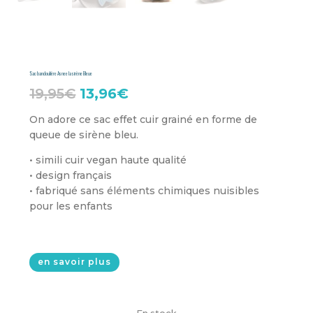
Sac bandoulière Asnee la sirène Bleue
Le
Le
19,95
€
13,96
€
prix
prix
On adore ce sac effet cuir grainé en forme de
queue de sirène bleu.
initial
actuel
était :
est :
• simili cuir vegan haute qualité
• design français
19,95€.
13,96€.
• fabriqué sans éléments chimiques nuisibles
pour les enfants
en savoir plus