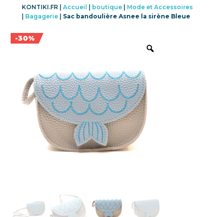
KONTIKI.FR |
Accueil
|
boutique
|
Mode et Accessoires
|
Bagagerie
|
Sac bandoulière Asnee la sirène Bleue
Promo !
-30%