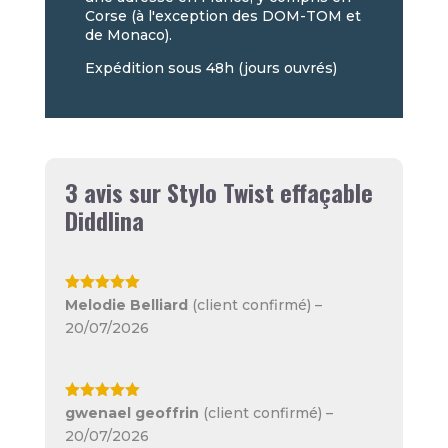
Corse (à l'exception des DOM-TOM et
de Monaco).
Expédition sous 48h (jours ouvrés)
3 avis sur
Stylo Twist effaçable
Diddlina
Note
5
sur
Melodie Belliard
(client confirmé)
–
5
20/07/2026
Note
5
sur
gwenael geoffrin
(client confirmé)
–
5
20/07/2026