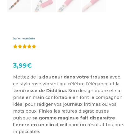
Stylo Twist effaçable Diddlina
Noté
5.00
sur 5
basé sur
3,99
€
notations
client
Mettez de la
douceur dans votre trousse
avec
ce stylo rose vibrant qui célèbre l’élégance et la
tendresse de Diddlina.
Son design épuré et sa
prise en main confortable en font le compagnon
idéal pour rédiger vos journaux intimes ou vos
mots doux. Finies les ratures disgracieuses
puisque
sa gomme magique fait disparaître
l’encre en un clin d’œil
pour un résultat toujours
impeccable.