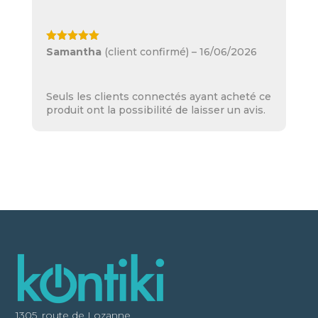
Note
5
sur
Samantha
(client confirmé)
–
16/06/2026
5
Seuls les clients connectés ayant acheté ce
produit ont la possibilité de laisser un avis.
1305, route de Lozanne