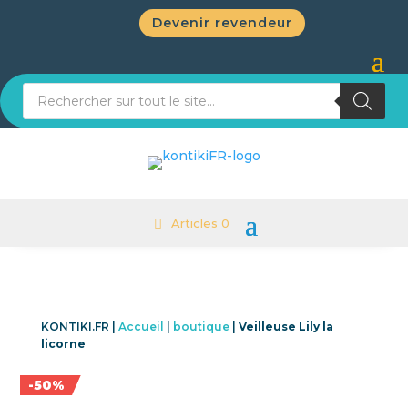
Devenir revendeur
Recherche de produits
Articles 0
KONTIKI.FR |
Accueil
|
boutique
|
Veilleuse Lily la
licorne
Promo !
-50%