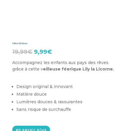
Veilleuse Lily la licorne
Le
Le
19,99
€
9,99
€
prix
prix
Accompagnez les enfants aux pays des rêves
grâce à cette v
eilleuse féerique Lily la Licorne.
initial
actuel
était :
est :
Design original & innovant
19,99€.
9,99€.
Matière douce
Lumières douces & rassurantes
Sans risque de surchauffe
en savoir plus