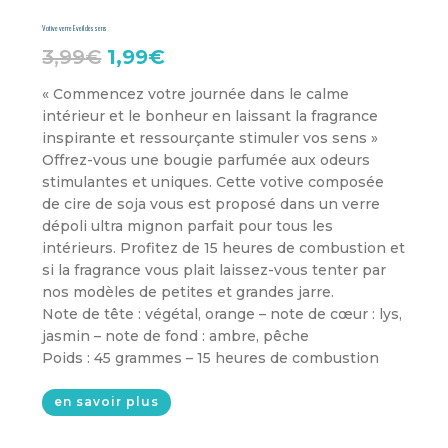
Votive verre Eveil des sens
Le
Le
3,99
€
1,99
€
prix
prix
« Commencez votre journée dans le calme
intérieur et le bonheur en laissant la fragrance
initial
actuel
inspirante et ressourçante stimuler vos sens »
était :
est :
Offrez-vous une bougie parfumée aux odeurs
3,99€.
1,99€.
stimulantes et uniques. Cette votive composée
de cire de soja vous est proposé dans un verre
dépoli ultra mignon parfait pour tous les
intérieurs. Profitez de 15 heures de combustion et
si la fragrance vous plait laissez-vous tenter par
nos modèles de petites et grandes jarre.
Note de tête : végétal, orange – note de cœur : lys,
jasmin – note de fond : ambre, pêche
Poids : 45 grammes – 15 heures de combustion
en savoir plus