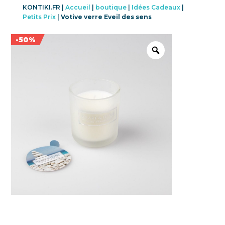
KONTIKI.FR |
Accueil
|
boutique
|
Idées Cadeaux
|
Petits Prix
|
Votive verre Eveil des sens
Promo !
-50%